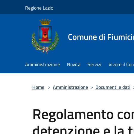
Salta al contenuto principale
Regione Lazio
Comune di Fiumici
Amministrazione
Novità
Servizi
Vivere il C
Home
>
Amministrazione
>
Documenti e dati
Regolamento com
detenzione e la t