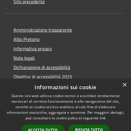
Sito precedente
Amministrazione trasparente
Albo Pretorio
Informativa privacy
Note legali
Dichiarazione di accessibilità
Obiettivi di accessibilità 2025
×
Meccanismo di feedback
Informazioni sui cookie
Questo sito web utilizza cookie tecnici e assimilati strettamente
necessari al corretto funzionamento e alla navigazione del sito,
nonché un cookie tecnico analitico al solo fine di elaborare
informazioni statistiche, aggregate e anonime. Per maggiori dettagli,
RSS
Copyright © 2026 • Comune di
può consultare la cookie policy al seguente
link
Accessibilità
Fiumicino • Powered by
Privacy
Municipium
Accesso
•
RIFIUTA TUTTO
ACCETTA TUTTO