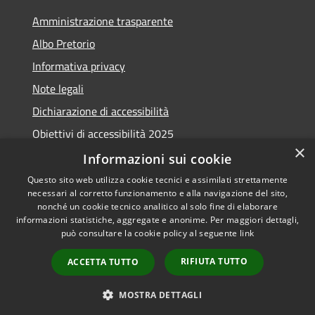
Amministrazione trasparente
Albo Pretorio
Informativa privacy
Note legali
Dichiarazione di accessibilità
Obiettivi di accessibilità 2025
×
Meccanismo di feedback
Informazioni sui cookie
Questo sito web utilizza cookie tecnici e assimilati strettamente
necessari al corretto funzionamento e alla navigazione del sito,
nonché un cookie tecnico analitico al solo fine di elaborare
informazioni statistiche, aggregate e anonime. Per maggiori dettagli,
RSS
Copyright © 2026 • Comune di
può consultare la cookie policy al seguente
link
Accessibilità
Fiumicino • Powered by
Privacy
Municipium
Accesso
•
RIFIUTA TUTTO
ACCETTA TUTTO
Cookie
redazione
Mappa del sito
MOSTRA DETTAGLI