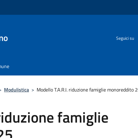
no
Seguici su
omune
>
Modulistica
>
Modello T.A.R.I. riduzione famiglie monoreddito 
riduzione famiglie
25