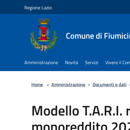
Salta al contenuto principale
Regione Lazio
Comune di Fiumici
Amministrazione
Novità
Servizi
Vivere il C
Home
>
Amministrazione
>
Documenti e dati
Modello T.A.R.I. 
monoreddito 20