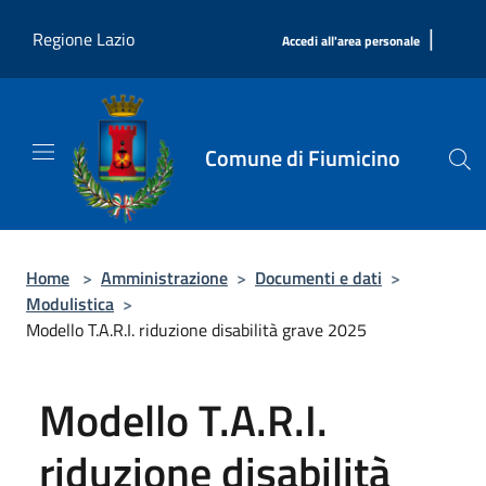
Salta al contenuto principale
|
Regione Lazio
Accedi all'area personale
Comune di Fiumicino
Home
>
Amministrazione
>
Documenti e dati
>
Modulistica
>
Modello T.A.R.I. riduzione disabilità grave 2025
Modello T.A.R.I.
riduzione disabilità