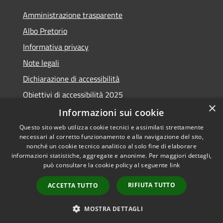
Amministrazione trasparente
Albo Pretorio
Informativa privacy
Note legali
Dichiarazione di accessibilità
Obiettivi di accessibilità 2025
×
Meccanismo di feedback
Informazioni sui cookie
Questo sito web utilizza cookie tecnici e assimilati strettamente
necessari al corretto funzionamento e alla navigazione del sito,
nonché un cookie tecnico analitico al solo fine di elaborare
informazioni statistiche, aggregate e anonime. Per maggiori dettagli,
RSS
Copyright © 2026 • Comune di
può consultare la cookie policy al seguente
link
Accessibilità
Fiumicino • Powered by
Privacy
Municipium
Accesso
•
RIFIUTA TUTTO
ACCETTA TUTTO
Cookie
redazione
Mappa del sito
MOSTRA DETTAGLI