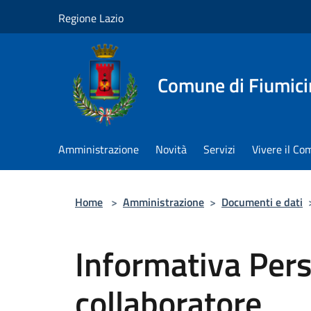
Salta al contenuto principale
Regione Lazio
Comune di Fiumici
Amministrazione
Novità
Servizi
Vivere il C
Home
>
Amministrazione
>
Documenti e dati
Informativa Per
collaboratore