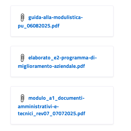
guida-alla-modulistica-
pu_06082025.pdf
elaborato_e2-programma-di-
miglioramento-aziendale.pdf
modulo_a1_documenti-
amministrativi-e-
tecnici_rev07_07072025.pdf