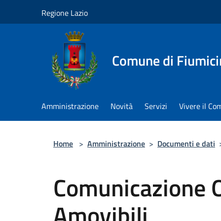
Salta al contenuto principale
Regione Lazio
Comune di Fiumici
Amministrazione
Novità
Servizi
Vivere il C
Home
>
Amministrazione
>
Documenti e dati
Comunicazione O
Amovibili