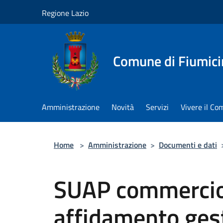
Salta al contenuto principale
Regione Lazio
Comune di Fiumici
Amministrazione
Novità
Servizi
Vivere il C
Home
>
Amministrazione
>
Documenti e dati
SUAP commercio 
affidamento gest