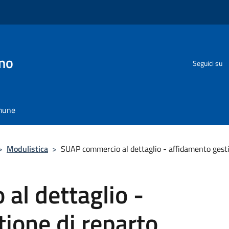
no
Seguici su
omune
>
Modulistica
>
SUAP commercio al dettaglio - affidamento gesti
al dettaglio -
ione di reparto