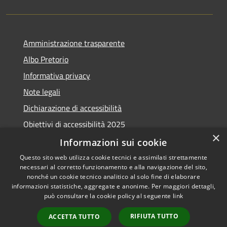
Amministrazione trasparente
Albo Pretorio
Informativa privacy
Note legali
Dichiarazione di accessibilità
Obiettivi di accessibilità 2025
×
Meccanismo di feedback
Informazioni sui cookie
Questo sito web utilizza cookie tecnici e assimilati strettamente
necessari al corretto funzionamento e alla navigazione del sito,
nonché un cookie tecnico analitico al solo fine di elaborare
informazioni statistiche, aggregate e anonime. Per maggiori dettagli,
RSS
Copyright © 2026 • Comune di
può consultare la cookie policy al seguente
link
Accessibilità
Fiumicino • Powered by
Privacy
Municipium
Accesso
•
RIFIUTA TUTTO
ACCETTA TUTTO